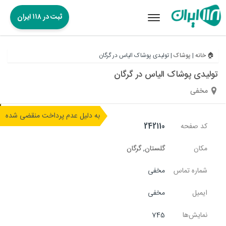
ثبت در ۱۱۸ ایران
Toggle
navigation
🏠 خانه
|
پوشاک
|
تولیدی پوشاک الیاس در گرگان
تولیدی پوشاک الیاس در گرگان
مخفی
به دلیل عدم پرداخت منقضی شده
کد صفحه
242110
مکان
گلستان
,
گرگان
شماره تماس
مخفی
ایمیل
مخفی
نمایش‌ها
745