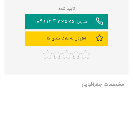
تایید شده
0911347xxxx
(نمایش)
افزودن به علاقه‌مندی ها
مشخصات جغرافیایی