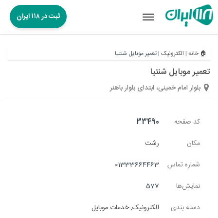
ثبت در ۱۱۸ ایران
Toggle
navigation
🏠 خانه
|
الکترونیک
|
تعمیر موبایل شنتیا
تعمیر موبایل شنتیا
بلوار امام خمینی، ابتدای بلوار باهنر
کد صفحه
33490
مکان
رشت
شماره تماس
01333664463
نمایش‌ها
577
دسته بندی
الکترونیک
,
خدمات موبایل