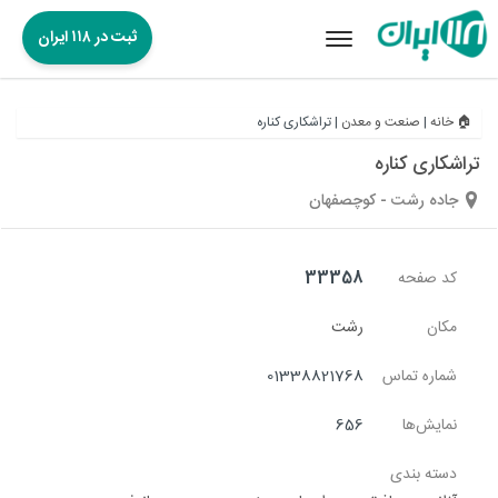
ثبت در ۱۱۸ ایران
Toggle
navigation
🏠 خانه
|
صنعت و معدن
|
تراشکاری کناره
تراشکاری کناره
جاده رشت - کوچصفهان
کد صفحه
33358
مکان
رشت
شماره تماس
01338821768
نمایش‌ها
656
دسته بندی