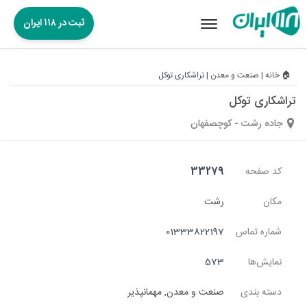
ثبت در ۱۱۸ ایران
Toggle
navigation
🏠 خانه
|
صنعت و معدن
|
تراشکاری توکل
تراشکاری توکل
جاده رشت - کوچصفهان
کد صفحه
33279
مکان
رشت
شماره تماس
01333822197
نمایش‌ها
573
دسته بندی
صنعت و معدن
,
مهمانپذیر