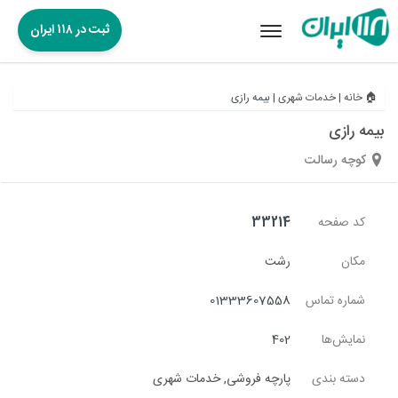
ثبت در ۱۱۸ ایران
Toggle
navigation
🏠 خانه
|
خدمات شهری
|
بیمه رازی
بیمه رازی
کوچه رسالت
کد صفحه
33214
مکان
رشت
شماره تماس
01333607558
نمایش‌ها
402
دسته بندی
پارچه فروشی
,
خدمات شهری