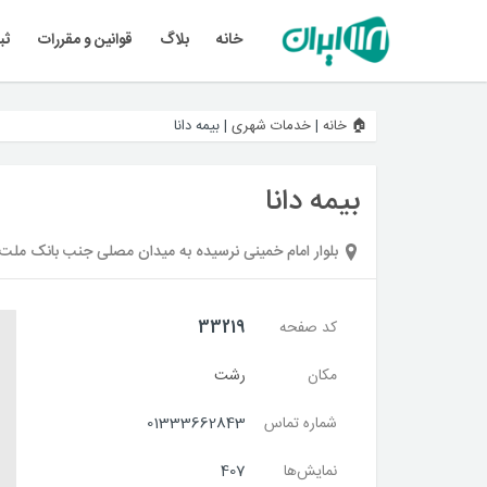
خانه
بلاگ
قوانین و مقررات
ثب
🏠 خانه
|
خدمات شهری
|
بیمه دانا
بیمه دانا
بلوار امام خمینی نرسیده به میدان مصلی جنب بانک ملت
کد صفحه
33219
مکان
رشت
شماره تماس
01333662843
نمایش‌ها
407