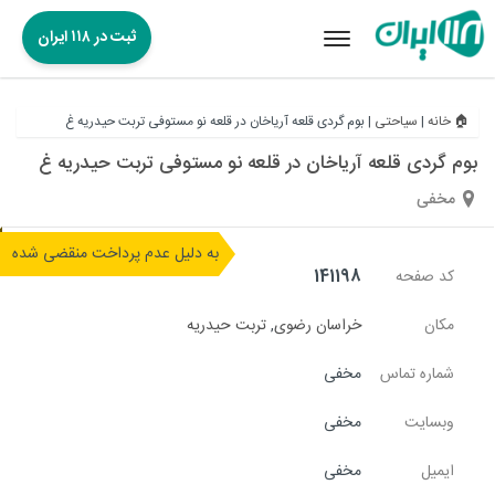
ثبت در ۱۱۸ ایران
Toggle
navigation
🏠 خانه
|
سیاحتی
|
بوم گردی قلعه آریاخان در قلعه نو مستوفی تربت حیدریه غ
بوم گردی قلعه آریاخان در قلعه نو مستوفی تربت حیدریه غ
مخفی
به دلیل عدم پرداخت منقضی شده
کد صفحه
141198
مکان
خراسان رضوی
,
تربت حیدریه
شماره تماس
مخفی
وبسایت
مخفی
ایمیل
مخفی