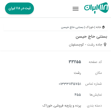
ثبت در ۱۱۸ ایران
Toggle
navigation
🏠 خانه
|
خوراک
|
بستنی حاج حیسن
بستنی حاج حیسن
جاده رشت - کوچصفهان
کد صفحه
33255
مکان
رشت
شماره تماس
01333845751
نمایش‌ها
455
دسته بندی
پرده و پارچه فروشی
,
خوراک