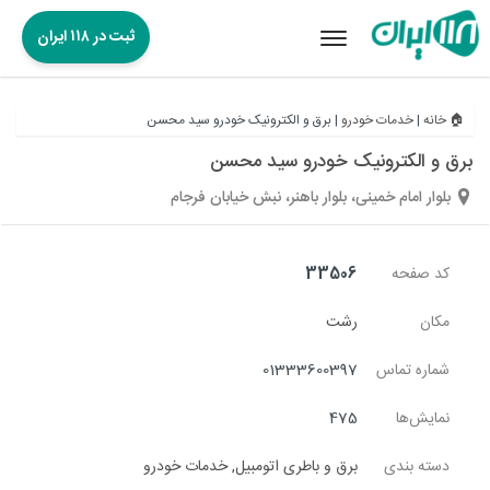
ثبت در ۱۱۸ ایران
Toggle
navigation
🏠 خانه
|
خدمات خودرو
|
برق و الکترونیک خودرو سید محسن
برق و الکترونیک خودرو سید محسن
بلوار امام خمینی، بلوار باهنر، نبش خیابان فرجام
کد صفحه
33506
مکان
رشت
شماره تماس
01333600397
نمایش‌ها
475
دسته بندی
برق و باطری اتومبیل
,
خدمات خودرو