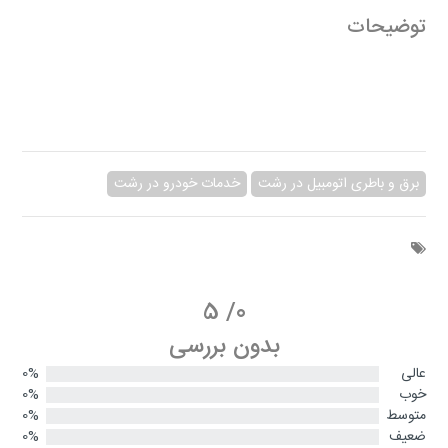
توضیحات
برق و باطری اتومبیل در رشت
خدمات خودرو در رشت
5
/
0
بدون بررسی
عالی
0%
خوب
0%
متوسط
0%
ضعیف
0%