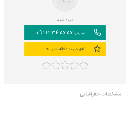
تایید شده
0911234xxxx
(نمایش)
افزودن به علاقه‌مندی ها
مشخصات جغرافیایی