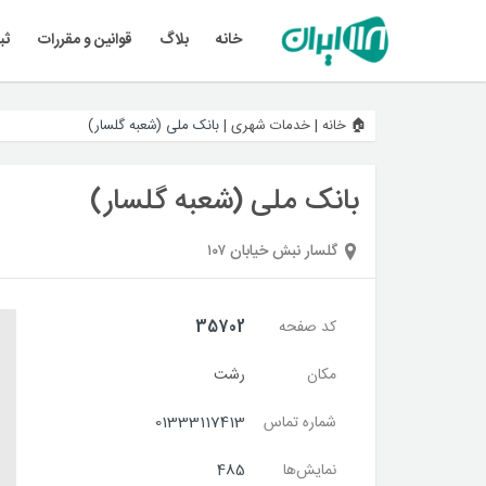
خانه
بلاگ
قوانین و مقررات
ثب
🏠 خانه
|
خدمات شهری
|
بانک ملی (شعبه گلسار)
بانک ملی (شعبه گلسار)
گلسار نبش خیابان ۱۰۷
کد صفحه
35702
مکان
رشت
شماره تماس
01333117413
نمایش‌ها
485