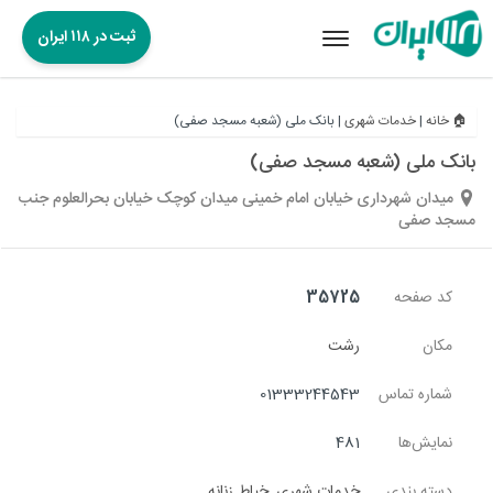
ثبت در ۱۱۸ ایران
Toggle
navigation
🏠 خانه
|
خدمات شهری
|
بانک ملی (شعبه مسجد صفی)
بانک ملی (شعبه مسجد صفی)
میدان شهرداری خیابان امام خمینی میدان کوچک خیابان بحرالعلوم جنب
مسجد صفی
کد صفحه
35725
مکان
رشت
شماره تماس
01333244543
نمایش‌ها
481
دسته بندی
خدمات شهری
,
خیاط زنانه