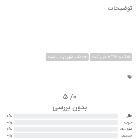
توضیحات
بانک و ATM در رشت
خدمات شهری در رشت
5
/
0
بدون بررسی
عالی
0%
خوب
0%
متوسط
0%
ضعیف
0%