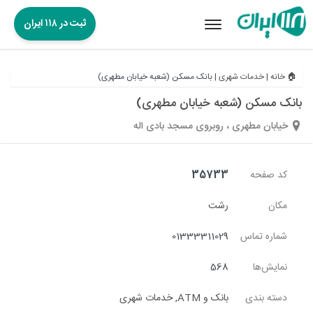
ثبت در ۱۱۸ ایران
Toggle
navigation
🏠 خانه
|
خدمات شهری
|
بانک مسکن (شعبه خیابان مطهری)
بانک مسکن (شعبه خیابان مطهری)
خیابان مطهری ، روبروی مسجد بادی اله
کد صفحه
35733
مکان
رشت
شماره تماس
01333311029
نمایش‌ها
568
دسته بندی
بانک و ATM
,
خدمات شهری