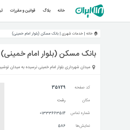
خانه
بلاگ
قوانین و مقررات
ثب
🏠 خانه
|
خدمات شهری
|
بانک مسکن (بلوار امام خمینی)
بانک مسکن (بلوار امام خمینی)
میدان شهرداری بلوار امام خمینی نرسیده به میدان توشیبا
کد صفحه
35729
مکان
رشت
شماره تماس
01333663514
نمایش‌ها
586