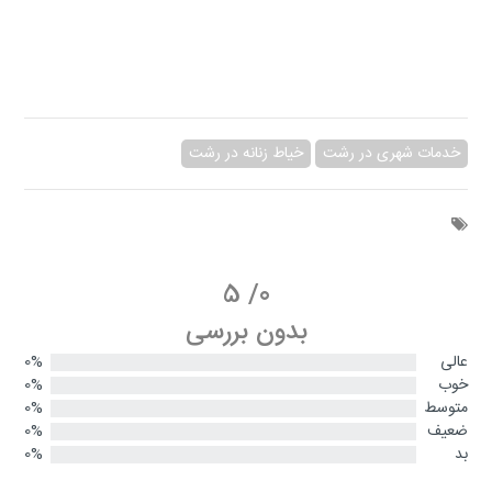
خدمات شهری در رشت
خیاط زنانه در رشت
5
/
0
بدون بررسی
عالی
0%
خوب
0%
متوسط
0%
ضعیف
0%
بد
0%