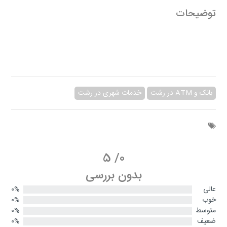
توضیحات
بانک و ATM در رشت
خدمات شهری در رشت
5
/
0
بدون بررسی
عالی
0%
خوب
0%
متوسط
0%
ضعیف
0%