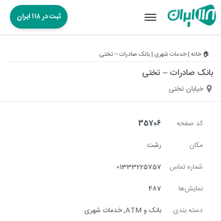
ثبت در ۱۱۸ ایران
Toggle
navigation
🏠 خانه
|
خدمات شهری
|
بانک صادرات – تختی
بانک صادرات – تختی
خیابان تختی
کد صفحه
35706
مکان
رشت
شماره تماس
01333225757
نمایش‌ها
487
دسته بندی
بانک و ATM
,
خدمات شهری