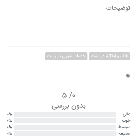
توضیحات
بانک و ATM در رشت
خدمات شهری در رشت
5
/
0
بدون بررسی
عالی
0%
خوب
0%
متوسط
0%
ضعیف
0%