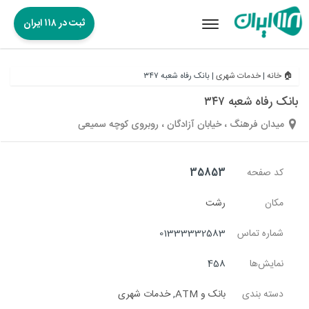
ثبت در ۱۱۸ ایران
Toggle
navigation
🏠 خانه
|
خدمات شهری
|
بانک رفاه شعبه ۳۴۷
بانک رفاه شعبه ۳۴۷
میدان فرهنگ ، خیابان آزادگان ، روبروی کوچه سمیعی
کد صفحه
35853
مکان
رشت
شماره تماس
01333332583
نمایش‌ها
458
دسته بندی
بانک و ATM
,
خدمات شهری