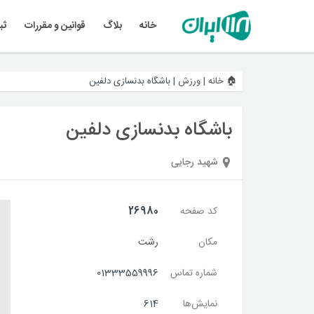
خانه
بلاگ
قوانین و مقررات
ثب
🏠 خانه
|
ورزش
|
باشگاه بدنسازی دلفین
باشگاه بدنسازی دلفین
شهید رجایی
کد صفحه
26980
مکان
رشت
شماره تماس
01333559996
نمایش‌ها
614