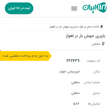
ثبت در ۱۱۸ ایران
Toggle
navigation
🏠 خانه
|
حمل و نقل
|
باربری جهش بار در اهواز
باربری جهش بار در اهواز
مخفی
به دلیل عدم پرداخت منقضی شده
کد صفحه
262439
مکان
خوزستان
,
اهواز
شماره تماس
مخفی
ایمیل
مخفی
نمایش‌ها
586