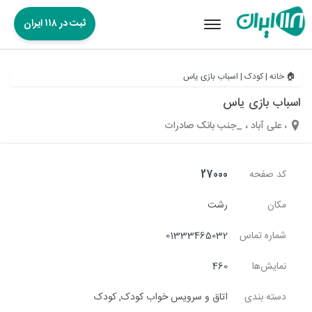
ثبت در ۱۱۸ ایران
Toggle
navigation
🏠 خانه
|
کودک
|
اسباب بازی یاس
اسباب بازی یاس
، علی آباد ، _جنب بانک صادرات
کد صفحه
27000
مکان
رشت
شماره تماس
01333465032
نمایش‌ها
460
دسته بندی
اتاق و سرویس خواب کودک
,
کودک