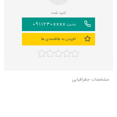
تایید شده
0911230xxxx
(نمایش)
افزودن به علاقه‌مندی ها
مشخصات جغرافیایی