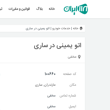
خانه
بلاگ
قوانین و مقررات
ثب
🏠 خانه
|
خدمات خودرو
|
اتو یمینی در ساری
اتو یمینی در ساری
مخفی
کد صفحه
100660
مکان
مازندران
,
ساری
شماره تماس
مخفی
ایمیل
مخفی