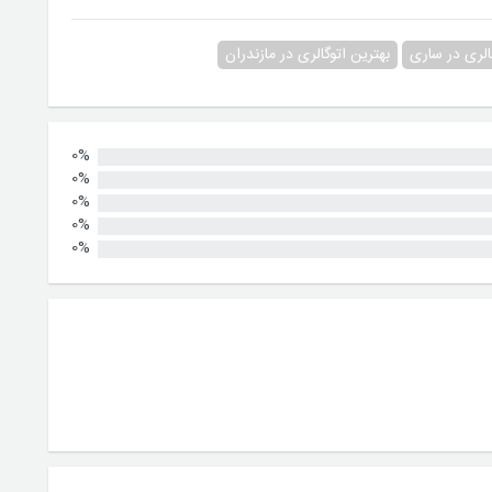
الری در ساری
بهترین اتوگالری در مازندران
0%
0%
0%
0%
0%