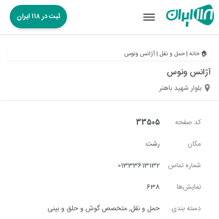
ثبت در ۱۱۸ ایران
Toggle
navigation
🏠 خانه
|
حمل و نقل
|
آژانس ونوس
آژانس ونوس
بلوار شهید باهنر
کد صفحه
33505
مکان
رشت
شماره تماس
01333613132
نمایش‌ها
638
دسته بندی
حمل و نقل
,
متخصص گوش و حلق و بینی