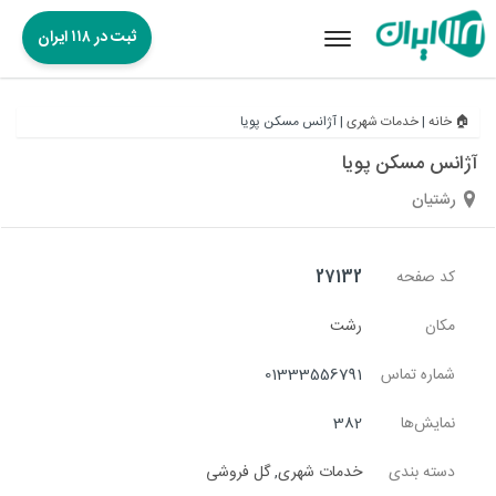
ثبت در ۱۱۸ ایران
Toggle
navigation
🏠 خانه
|
خدمات شهری
|
آژانس مسکن پویا
آژانس مسکن پویا
رشتیان
کد صفحه
27132
مکان
رشت
شماره تماس
01333556791
نمایش‌ها
382
دسته بندی
خدمات شهری
,
گل فروشی