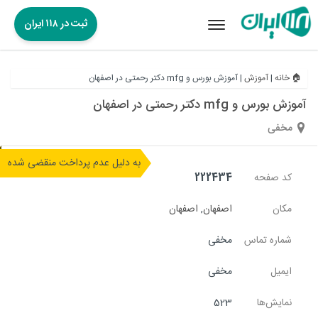
ثبت در ۱۱۸ ایران
Toggle
navigation
🏠 خانه
|
آموزش
|
آموزش بورس و mfg دکتر رحمتی در اصفهان
آموزش بورس و mfg دکتر رحمتی در اصفهان
مخفی
به دلیل عدم پرداخت منقضی شده
کد صفحه
222434
مکان
اصفهان
,
اصفهان
شماره تماس
مخفی
ایمیل
مخفی
نمایش‌ها
523