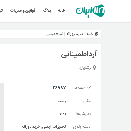
خانه
بلاگ
قوانین و مقررات
ثب
🏠 خانه
|
خرید روزانه
|
آرداطمینانی
آرداطمینانی
رشتیان
کد صفحه
26987
مکان
رشت
نمایش‌ها
521
دسته بندی
تجهیزات ایمنی
,
خرید روزانه