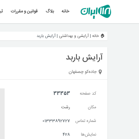
خانه
بلاگ
قوانین و مقررات
ثب
🏠 خانه
|
آرایشی و بهداشتی
|
آرایش باربد
آرایش باربد
جاده‌کو چصفهان
کد صفحه
33353
مکان
رشت
شماره تماس
01333892727
نمایش‌ها
428